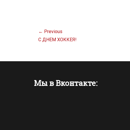
Навигация
← Previous
по
Previous
С ДНЕМ ХОККЕЯ!
записям
post:
Мы в Вконтакте: