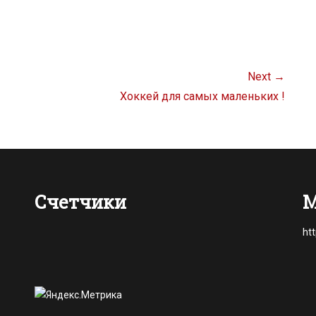
Next →
Next
Хоккей для самых маленьких !
post:
Счетчики
М
ht