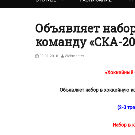
menu
Объявляет набор
команду «СКА-20
P
09.01.2018
A
Webmaster
o
u
s
t
«Хоккейный 
t
h
e
o
d
r
Объявляет набор в хоккейную ко
o
n
(2-3 тр
Набор в 